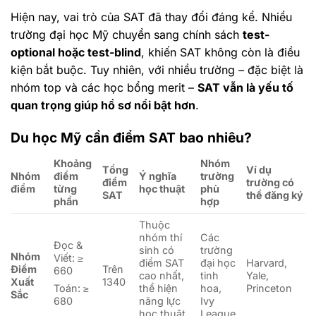
Hiện nay, vai trò của SAT đã thay đổi đáng kể. Nhiều
trường đại học Mỹ chuyển sang chính sách
test-
optional hoặc test-blind
, khiến SAT không còn là điều
kiện bắt buộc. Tuy nhiên, với nhiều trường – đặc biệt là
nhóm top và các học bổng merit –
SAT vẫn là yếu tố
quan trọng giúp hồ sơ nổi bật hơn
.
Du học Mỹ cần điểm SAT bao nhiêu?
Khoảng
Nhóm
Tổng
Ví dụ
Nhóm
điểm
Ý nghĩa
trường
điểm
trường có
điểm
từng
học thuật
phù
SAT
thể đăng ký
phần
hợp
Thuộc
nhóm thí
Các
Đọc &
sinh có
trường
Nhóm
Viết: ≥
điểm SAT
đại học
Harvard,
Điểm
Trên
660
cao nhất,
tinh
Yale,
Xuất
1340
thể hiện
hoa,
Princeton
Toán: ≥
Sắc
năng lực
Ivy
680
học thuật
League