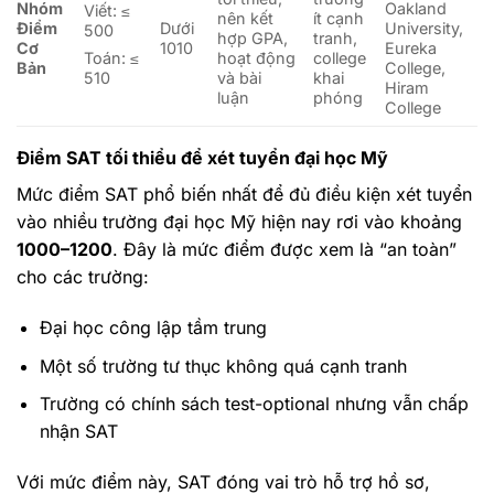
Nhóm
Oakland
Viết: ≤
nên kết
ít cạnh
Điểm
Dưới
University,
500
hợp GPA,
tranh,
Cơ
1010
Eureka
hoạt động
college
Toán: ≤
Bản
College,
và bài
khai
510
Hiram
luận
phóng
College
Điểm SAT tối thiểu để xét tuyển đại học Mỹ
Mức điểm SAT phổ biến nhất để đủ điều kiện xét tuyển
vào nhiều trường đại học Mỹ hiện nay rơi vào khoảng
1000–1200
. Đây là mức điểm được xem là “an toàn”
cho các trường:
Đại học công lập tầm trung
Một số trường tư thục không quá cạnh tranh
Trường có chính sách test-optional nhưng vẫn chấp
nhận SAT
Với mức điểm này, SAT đóng vai trò hỗ trợ hồ sơ,