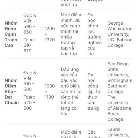
vượt trội
Mức điểm
Đại
Đọc &
mạnh, đủ
học
Viết:
Nhóm
George
sức cạnh
chọn
590 –
Điểm
1200
Washington
tranh tại
lọc,
650
Cạnh
–
University,
nhiều
trường
Tranh
1320
UC, Babson
Toán:
trường
nghiên
Cao
College
610 –
top và
cứu
670
bán top
lớn
San Diego
Đáp ứng
State
Đọc &
yêu cầu
Đại
University,
Viết:
Nhóm
đầu vào
học
Birmingham
510 –
Điểm
1030
phổ biến,
công
Southern
580
Khá –
–
cần hồ sơ
lập, tư
College,
Đạt
1180
tổng thể
thục
The
Toán:
Chuẩn
tốt để
tầm
University
520 –
tăng cơ
trung
of Alabama,
600
hội
Bryan
College
Laurel
Mức điểm
Các
University,
Đọc &
tối thiểu,
trường