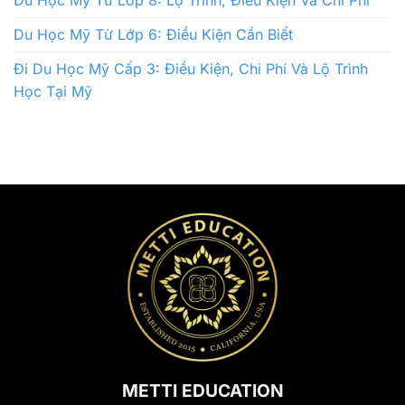
Du Học Mỹ Từ Lớp 6: Điều Kiện Cần Biết
Đi Du Học Mỹ Cấp 3: Điều Kiện, Chi Phí Và Lộ Trình
Học Tại Mỹ
METTI EDUCATION