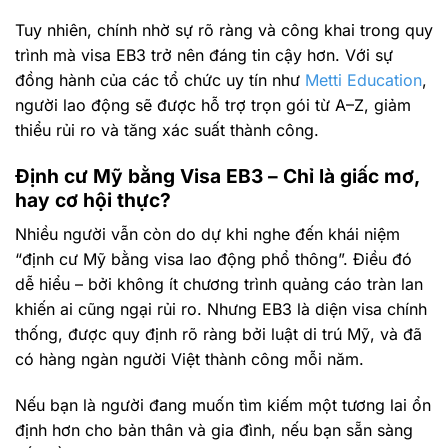
Tuy nhiên, chính nhờ sự rõ ràng và công khai trong quy
trình mà visa EB3 trở nên đáng tin cậy hơn. Với sự
đồng hành của các tổ chức uy tín như
Metti Education
,
người lao động sẽ được hỗ trợ trọn gói từ A–Z, giảm
thiểu rủi ro và tăng xác suất thành công.
Định cư Mỹ bằng Visa EB3 – Chỉ là giấc mơ,
hay cơ hội thực?
Nhiều người vẫn còn do dự khi nghe đến khái niệm
“định cư Mỹ bằng visa lao động phổ thông”. Điều đó
dễ hiểu – bởi không ít chương trình quảng cáo tràn lan
khiến ai cũng ngại rủi ro. Nhưng EB3 là diện visa chính
thống, được quy định rõ ràng bởi luật di trú Mỹ, và đã
có hàng ngàn người Việt thành công mỗi năm.
Nếu bạn là người đang muốn tìm kiếm một tương lai ổn
định hơn cho bản thân và gia đình, nếu bạn sẵn sàng